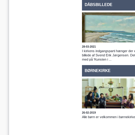
DÅBSBILLEDE
28-03-2021
I kirkens indgangsparti hænger der 
billede af Svend Erik Jørgensen. De
med på 'Kunsten i ...
BØRNEKIRKE
26-02-2019
Alle børn er velkommen i børnekirke