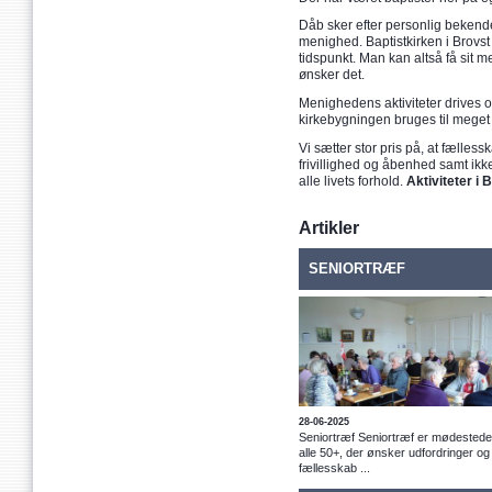
Dåb sker efter personlig bekend
menighed. Baptistkirken i Brovs
tidspunkt. Man kan altså få sit m
ønsker det.
Menighedens aktiviteter drives ov
kirkebygningen bruges til mege
Vi sætter stor pris på, at fælle
frivillighed og åbenhed samt ikke 
alle livets forhold.
Aktiviteter i 
Artikler
SENIORTRÆF
28-06-2025
Seniortræf Seniortræf er mødestedet
alle 50+, der ønsker udfordringer og
fællesskab ...