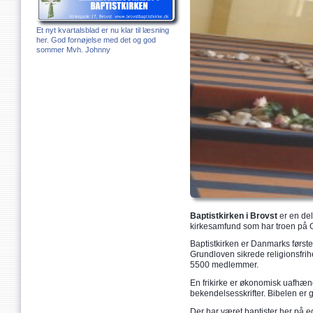
Et nyt kvartalsblad er nu klar til læsning
her. God fornøjelse med det og god
sommer Mvh. Johnny
Baptistkirken i Brovst
er en del
kirkesamfund som har troen på G
Baptistkirken er Danmarks første fr
Grundloven sikrede religionsfri
5500 medlemmer.
En frikirke er økonomisk uafhæng
bekendelsesskrifter. Bibelen er gr
Der har været baptister her på e