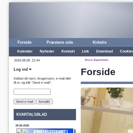
Forside
Præstens side
Kirkeliv
Kalender
Nyheder
Kontakt
Link
Download
Cookie
Brovst Baptistkirke
Forside
Log ind
Indtast dit navn, brugernavn, e-mail eller
tlf.nr. og klik “Send e-mail“:
KVARTALSBLAD
30-06-2026