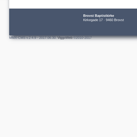
Brovst Baptistkirke
Kirkegade 17 · 9460 Brovst
MMX-CMS v.2.4.9 - 2017.06.30.
ViggoWeb
©2010-2017