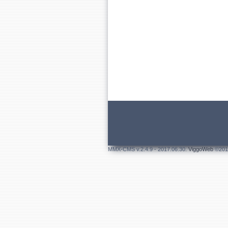
MMX-CMS v.2.4.9 - 2017.06.30.
ViggoWeb
©201