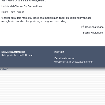
Jash Maya Ghatani, for Kirkestyrelsen.
Liv Mundal Olesen, for Børnekirken.
Bente Højris, præst.
Ønsker du at tale med et af ledelsens medlemmer, finder du kontaktoplysninger i
menighedens årsberetning, der også fungerer som årbog.
På ledelsens vegne
Betina Kristensen.
Brovst Baptistkirke
Kontakt
Kirkegade 17 · 9460 Brovst
E-mail webmaster
webtjener(at)brovstbaptistkirke.dk
0-2017