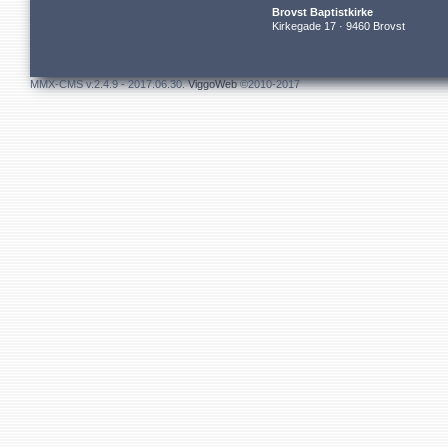
Brovst Baptistkirke
Kirkegade 17 · 9460 Brovst
MMX-CMS v.2.4.9 - 2017.06.30.
ViggoWeb
©2010-2017