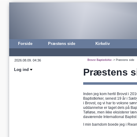
Forside
Præstens side
Kirkeliv
Brovst Baptistkirke
-> Præstens side
Præstens s
Log ind
Inden jeg kom hertil Brovst i 2016
Baptistkirker, senest 19 år i S
i Brovst, og vi har to voksne sø
uddannelse er taget dels på Bap
Tølløse, men ikke eksisterer læn
daværende International Baptist
I min barndom boede jeg i Rwand