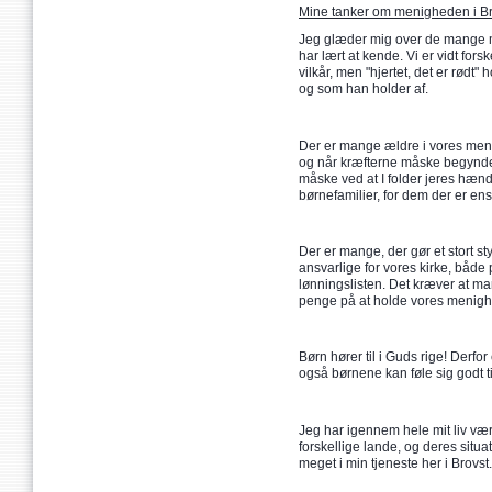
Mine tanker om menigheden i Br
Jeg glæder mig over de mange m
har lært at kende. Vi er vidt fors
vilkår, men "hjertet, det er rødt"
og som han holder af.
Der er mange ældre i vores meni
og når kræfterne måske begynder a
måske ved at I folder jeres hænd
børnefamilier, for dem der er en
Der er mange, der gør et stort sty
ansvarlige for vores kirke, både
lønningslisten. Det kræver at mang
penge på at holde vores menighe
Børn hører til i Guds rige! Derfo
også børnene kan føle sig godt t
Jeg har igennem hele mit liv vær
forskellige lande, og deres situa
meget i min tjeneste her i Brovst