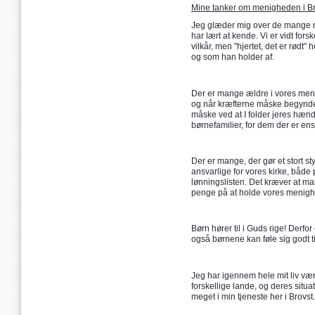
Mine tanker om menigheden i Br
Jeg glæder mig over de mange m
har lært at kende. Vi er vidt fors
vilkår, men "hjertet, det er rødt"
og som han holder af.
Der er mange ældre i vores meni
og når kræfterne måske begynder a
måske ved at I folder jeres hænd
børnefamilier, for dem der er en
Der er mange, der gør et stort sty
ansvarlige for vores kirke, både
lønningslisten. Det kræver at mang
penge på at holde vores menighe
Børn hører til i Guds rige! Derfo
også børnene kan føle sig godt t
Jeg har igennem hele mit liv vær
forskellige lande, og deres situa
meget i min tjeneste her i Brovst