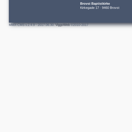
Brovst Baptistkirke
Kirkegade 17 · 9460 Brovst
MMX-CMS v.2.4.9 - 2017.06.30.
ViggoWeb
©2010-2017