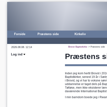
Forside
Præstens side
Kirkeliv
Brovst Baptistkirke
-> Præstens side
Præstens s
Log ind
Inden jeg kom hertil Brovst i 2016
Baptistkirker, senest 19 år i S
i Brovst, og vi har to voksne sø
uddannelse er taget dels på Bap
Tølløse, men ikke eksisterer læn
daværende International Baptist
I min barndom boede jeg i Rwand